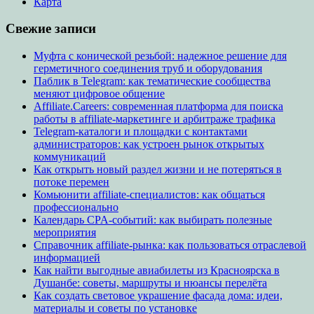
Карта
Свежие записи
Муфта с конической резьбой: надежное решение для
герметичного соединения труб и оборудования
Паблик в Telegram: как тематические сообщества
меняют цифровое общение
Affiliate.Careers: современная платформа для поиска
работы в affiliate-маркетинге и арбитраже трафика
Telegram-каталоги и площадки с контактами
администраторов: как устроен рынок открытых
коммуникаций
Как открыть новый раздел жизни и не потеряться в
потоке перемен
Комьюнити affiliate-специалистов: как общаться
профессионально
Календарь CPA-событий: как выбирать полезные
мероприятия
Справочник affiliate-рынка: как пользоваться отраслевой
информацией
Как найти выгодные авиабилеты из Красноярска в
Душанбе: советы, маршруты и нюансы перелёта
Как создать световое украшение фасада дома: идеи,
материалы и советы по установке