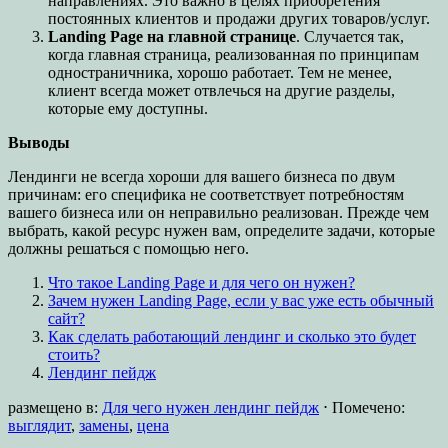
направлениях. Это важно в целях приобретения
постоянных клиентов и продажи других товаров/услуг.
Landing Page на главной странице
. Случается так,
когда главная страница, реализованная по принципам
одностраничника, хорошо работает. Тем не менее,
клиент всегда может отвлечься на другие разделы,
которые ему доступны.
Выводы
Лендинги не всегда хороши для вашего бизнеса по двум
причинам: его специфика не соответствует потребностям
вашего бизнеса или он неправильно реализован. Прежде чем
выбрать, какой ресурс нужен вам, определите задачи, которые
должны решаться с помощью него.
Что такое Landing Page и для чего он нужен?
Зачем нужен Landing Page, если у вас уже есть обычный
сайт?
Как сделать работающий лендинг и сколько это будет
стоить?
Лендинг пейдж
размещено в:
Для чего нужен лендинг пейдж
⋅
Помечено:
выглядит
,
замены
,
цена