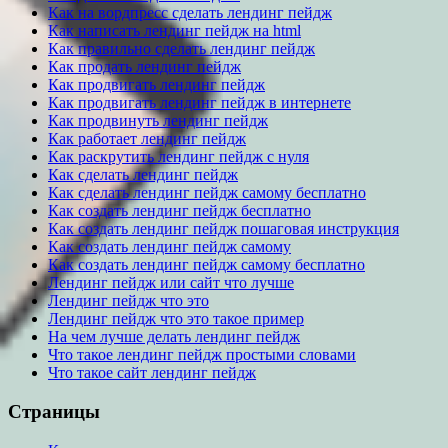
Как на вордпресс сделать лендинг пейдж
Как написать лендинг пейдж на html
Как правильно сделать лендинг пейдж
Как продать лендинг пейдж
Как продвигать лендинг пейдж
Как продвигать лендинг пейдж в интернете
Как продвинуть лендинг пейдж
Как работает лендинг пейдж
Как раскрутить лендинг пейдж с нуля
Как сделать лендинг пейдж
Как сделать лендинг пейдж самому бесплатно
Как создать лендинг пейдж бесплатно
Как создать лендинг пейдж пошаговая инструкция
Как создать лендинг пейдж самому
Как создать лендинг пейдж самому бесплатно
Лендинг пейдж или сайт что лучше
Лендинг пейдж что это
Лендинг пейдж что это такое пример
На чем лучше делать лендинг пейдж
Что такое лендинг пейдж простыми словами
Что такое сайт лендинг пейдж
Страницы