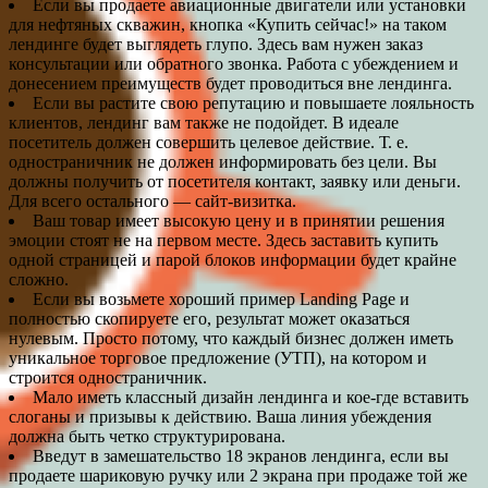
Если вы продаете авиационные двигатели или установки
для нефтяных скважин, кнопка «Купить сейчас!» на таком
лендинге будет выглядеть глупо. Здесь вам нужен заказ
консультации или обратного звонка. Работа с убеждением и
донесением преимуществ будет проводиться вне лендинга.
Если вы растите свою репутацию и повышаете лояльность
клиентов, лендинг вам также не подойдет. В идеале
посетитель должен совершить целевое действие. Т. е.
одностраничник не должен информировать без цели. Вы
должны получить от посетителя контакт, заявку или деньги.
Для всего остального — сайт-визитка.
Ваш товар имеет высокую цену и в принятии решения
эмоции стоят не на первом месте. Здесь заставить купить
одной страницей и парой блоков информации будет крайне
сложно.
Если вы возьмете хороший пример Landing Page и
полностью скопируете его, результат может оказаться
нулевым. Просто потому, что каждый бизнес должен иметь
уникальное торговое предложение (УТП), на котором и
строится одностраничник.
Мало иметь классный дизайн лендинга и кое-где вставить
слоганы и призывы к действию. Ваша линия убеждения
должна быть четко структурирована.
Введут в замешательство 18 экранов лендинга, если вы
продаете шариковую ручку или 2 экрана при продаже той же