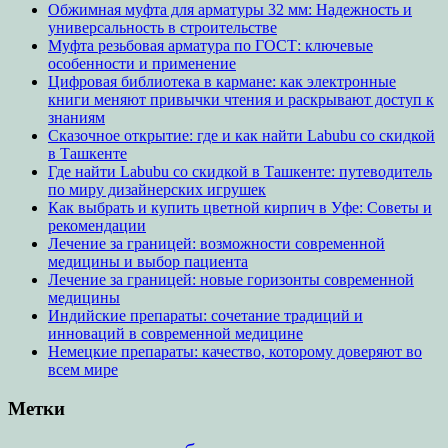
Обжимная муфта для арматуры 32 мм: Надежность и
универсальность в строительстве
Муфта резьбовая арматура по ГОСТ: ключевые
особенности и применение
Цифровая библиотека в кармане: как электронные
книги меняют привычки чтения и раскрывают доступ к
знаниям
Сказочное открытие: где и как найти Labubu со скидкой
в Ташкенте
Где найти Labubu со скидкой в Ташкенте: путеводитель
по миру дизайнерских игрушек
Как выбрать и купить цветной кирпич в Уфе: Советы и
рекомендации
Лечение за границей: возможности современной
медицины и выбор пациента
Лечение за границей: новые горизонты современной
медицины
Индийские препараты: сочетание традиций и
инноваций в современной медицине
Немецкие препараты: качество, которому доверяют во
всем мире
Метки