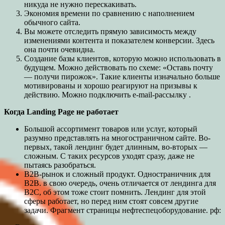
никуда не нужно перескакивать.
Экономия времени по сравнению с наполнением
обычного сайта.
Вы можете отследить прямую зависимость между
изменениями контента и показателем конверсии. Здесь
она почти очевидна.
Создание базы клиентов, которую можно использовать в
будущем. Можно действовать по схеме: «Оставь почту
— получи пирожок». Такие клиенты изначально больше
мотивированы и хорошо реагируют на призывы к
действию. Можно подключить e-mail-рассылку .
Когда
Landing Page не работает
Большой ассортимент товаров или услуг, который
разумно представлять на многостраничном сайте. Во-
первых, такой лендинг будет длинным, во-вторых —
сложным. С таких ресурсов уходят сразу, даже не
пытаясь разобраться.
B2B-рынок и сложный продукт. Одностраничник для
B2B. в свою очередь, очень отличается от лендинга для
B2C, об этом тоже стоит помнить. Лендинг для этой
сферы работает, но перед ним стоят совсем другие
задачи. Фрагмент страницы нефтеспецоборудование. рф: