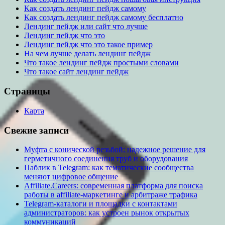
Как создать лендинг пейдж самому
Как создать лендинг пейдж самому бесплатно
Лендинг пейдж или сайт что лучше
Лендинг пейдж что это
Лендинг пейдж что это такое пример
На чем лучше делать лендинг пейдж
Что такое лендинг пейдж простыми словами
Что такое сайт лендинг пейдж
Страницы
Карта
Свежие записи
Муфта с конической резьбой: надежное решение для
герметичного соединения труб и оборудования
Паблик в Telegram: как тематические сообщества
меняют цифровое общение
Affiliate.Careers: современная платформа для поиска
работы в affiliate-маркетинге и арбитраже трафика
Telegram-каталоги и площадки с контактами
администраторов: как устроен рынок открытых
коммуникаций