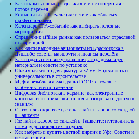
Как открыть новый раздел жизни и не потеряться в
потоке перемен
Комьюнити affiliate-специалистов: как общаться
профессионально
Календарь CPA-событий: как выбирать полезные
мероприятия
Справочник affiliate-рынка: как пользоваться отраслевой
информацией
Как найти выгодные авиабилеты из Красноярска в
Душанбе: советы, маршруты и нюансы перелёта
Как создать световое украшение фасада дома: идеи,
материалы и советы по установке
Обжимная муфта для арматуры 32 мм: Надежность и
универсальность в строительстве
Муфта резьбовая арматура по ГОСТ: ключевые
особенности и применение
Цифровая библиотека в кармане: как электронные
книги меняют привычки чтения и раскрывают доступ к
знаниям
Сказочное открытие: где и как найти Labubu со скидкой
в Ташкенте
Где найти Labubu со скидкой в Ташкенте: путеводитель
по миру дизайнерских игрушек
Как выбрать и купить цветной кирпич в Уфе: Советы и
рекомендации