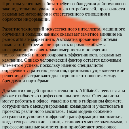
При этом успешная работа требует соблюдения действующего
законодательства, уважения прав потребителей, прозрачности
рекламных материалов и ответственного отношения к
обработке информации.
Развитие технологий искусственного интеллекта, машинного
обучения и больших данных оказывает заметное влияние на
рынок affiliate-маркетинга. Автоматизированные системы
помогают быстрее анализировать огромные объёмы
информации, выявлять закономерности в поведении
пользователей и прогнозировать эффективность рекламных
кампаний. Однако человеческий фактор остаётся ключевым
элементом успеха, поскольку именно специалисты
определяют стратегию развития, принимают управленческие
решения и выстраивают долгосрочные отношения между
брендами и партнёрами.
Для многих людей привлекательность Affiliate.Careers связана
также с гибкостью профессионального пути. Специалисты
могут работать в офисе, удалённо или в гибридном формате,
сотрудничать с международными командами и участвовать в
проектах различного масштаба. Такая модель особенно
актуальна в условиях цифровой трансформации экономики,
когда географические границы становятся менее значимыми, а
профессиональные компетенции приобретают решающее