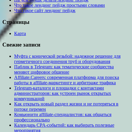
Что такое лендинг пейдж простыми словами
Что такое сайт лендинг пейдж
Страницы
Карта
Свежие записи
Муфта с конической резьбой: надежное решение для
герметичного соединения труб и оборудования
Паблик в Telegram: как тематические сообщества
меняют цифровое общение
Affiliate.Careers: современная платформа для поиска
работы в affiliate-маркетинге и арбитраже трафика
Telegram-каталоги и площадки с контактами
администраторов: как устроен рынок открытых
коммуникаций
Как открыть новый раздел жизни и не потеряться в
потоке перемен
Комьюнити affiliate-специалистов: как общаться
профессионально
Календарь CPA-событий: как выбирать полезные
мероприятия