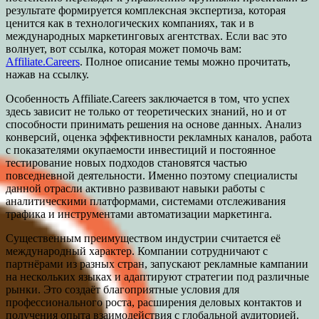
результате формируется комплексная экспертиза, которая
ценится как в технологических компаниях, так и в
международных маркетинговых агентствах.
Если вас это
волнует, вот ссылка, которая может помочь вам:
Affiliate.Careers
. Полное описание темы можно прочитать,
нажав на ссылку.
Особенность Affiliate.Careers заключается в том, что успех
здесь зависит не только от теоретических знаний, но и от
способности принимать решения на основе данных. Анализ
конверсий, оценка эффективности рекламных каналов, работа
с показателями окупаемости инвестиций и постоянное
тестирование новых подходов становятся частью
повседневной деятельности. Именно поэтому специалисты
данной отрасли активно развивают навыки работы с
аналитическими платформами, системами отслеживания
трафика и инструментами автоматизации маркетинга.
Существенным преимуществом индустрии считается её
международный характер. Компании сотрудничают с
партнёрами из разных стран, запускают рекламные кампании
на нескольких языках и адаптируют стратегии под различные
рынки. Это создаёт благоприятные условия для
профессионального роста, расширения деловых контактов и
получения опыта взаимодействия с глобальной аудиторией.