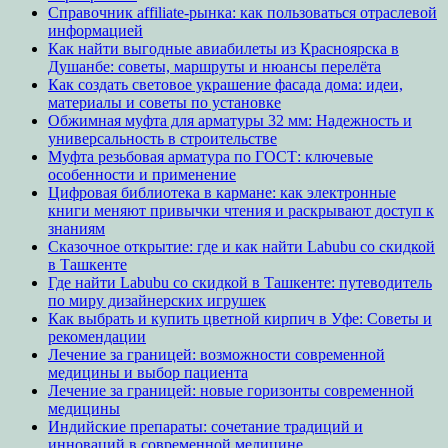
Справочник affiliate-рынка: как пользоваться отраслевой
информацией
Как найти выгодные авиабилеты из Красноярска в
Душанбе: советы, маршруты и нюансы перелёта
Как создать световое украшение фасада дома: идеи,
материалы и советы по установке
Обжимная муфта для арматуры 32 мм: Надежность и
универсальность в строительстве
Муфта резьбовая арматура по ГОСТ: ключевые
особенности и применение
Цифровая библиотека в кармане: как электронные
книги меняют привычки чтения и раскрывают доступ к
знаниям
Сказочное открытие: где и как найти Labubu со скидкой
в Ташкенте
Где найти Labubu со скидкой в Ташкенте: путеводитель
по миру дизайнерских игрушек
Как выбрать и купить цветной кирпич в Уфе: Советы и
рекомендации
Лечение за границей: возможности современной
медицины и выбор пациента
Лечение за границей: новые горизонты современной
медицины
Индийские препараты: сочетание традиций и
инноваций в современной медицине