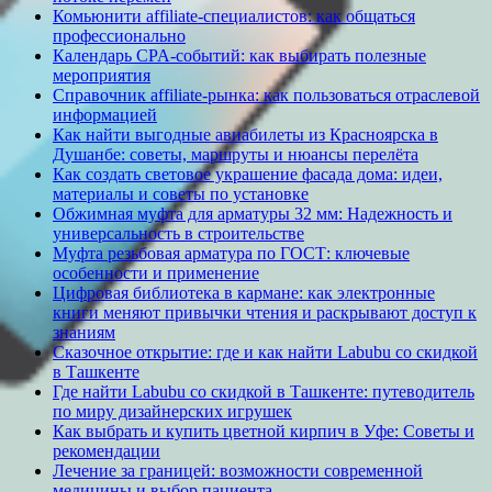
Комьюнити affiliate-специалистов: как общаться
профессионально
Календарь CPA-событий: как выбирать полезные
мероприятия
Справочник affiliate-рынка: как пользоваться отраслевой
информацией
Как найти выгодные авиабилеты из Красноярска в
Душанбе: советы, маршруты и нюансы перелёта
Как создать световое украшение фасада дома: идеи,
материалы и советы по установке
Обжимная муфта для арматуры 32 мм: Надежность и
универсальность в строительстве
Муфта резьбовая арматура по ГОСТ: ключевые
особенности и применение
Цифровая библиотека в кармане: как электронные
книги меняют привычки чтения и раскрывают доступ к
знаниям
Сказочное открытие: где и как найти Labubu со скидкой
в Ташкенте
Где найти Labubu со скидкой в Ташкенте: путеводитель
по миру дизайнерских игрушек
Как выбрать и купить цветной кирпич в Уфе: Советы и
рекомендации
Лечение за границей: возможности современной
медицины и выбор пациента