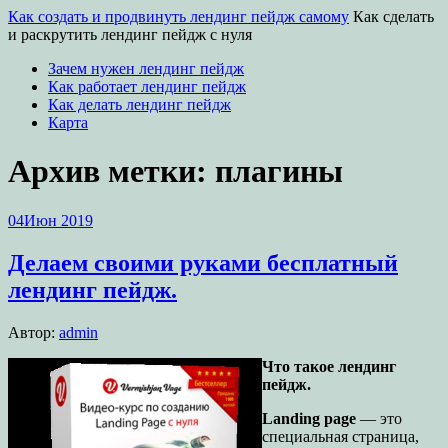
Как создать и продвинуть лендинг пейдж самому
Как сделать
и раскрутить лендинг пейдж с нуля
Зачем нужен лендинг пейдж
Как работает лендинг пейдж
Как делать лендинг пейдж
Карта
Архив метки:
плагины
04
Июн 2019
Делаем своими руками бесплатный
лендинг пейдж.
Автор:
admin
Что такое лендинг
пейдж.
Landing page
— это
специальная страница,