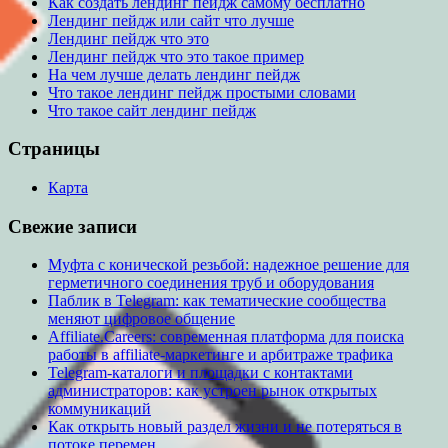
Как создать лендинг пейдж самому бесплатно
Лендинг пейдж или сайт что лучше
Лендинг пейдж что это
Лендинг пейдж что это такое пример
На чем лучше делать лендинг пейдж
Что такое лендинг пейдж простыми словами
Что такое сайт лендинг пейдж
Страницы
Карта
Свежие записи
Муфта с конической резьбой: надежное решение для
герметичного соединения труб и оборудования
Паблик в Telegram: как тематические сообщества
меняют цифровое общение
Affiliate.Careers: современная платформа для поиска
работы в affiliate-маркетинге и арбитраже трафика
Telegram-каталоги и площадки с контактами
администраторов: как устроен рынок открытых
коммуникаций
Как открыть новый раздел жизни и не потеряться в
потоке перемен